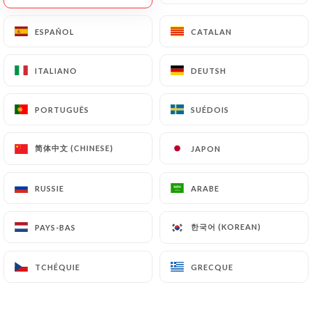
ESPAÑOL
ESPAÑOL
CATALAN
CATALAN
Situé au cœur de Lyon,
Maison Xiao
ITALIANO
ITALIANO
DEUTSH
DEUTSH
est bien plus qu’un simple restaurant
asiatique : c’est une invitation au
PORTUGUÊS
PORTUGUÊS
SUÉDOIS
SUÉDOIS
voyage.
简体中文 (CHINESE)
简体中文 (CHINESE)
JAPON
JAPON
Nous mettons à l’honneur les saveurs
authentiques de l’Asie à travers des
RUSSIE
RUSSIE
ARABE
ARABE
recettes traditionnelles revisitées
avec finesse et créativité.
한국어 (KOREAN)
한국어 (KOREAN)
PAYS-BAS
PAYS-BAS
Notre équipe passionnée sélectionne
avec soin des ingrédients frais et de
TCHÉQUIE
TCHÉQUIE
GRECQUE
GRECQUE
qualité pour vous offrir une
expérience culinaire unique, alliant