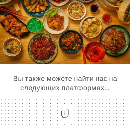
Я
Вы также можете найти нас на
ЦА
следующих платформах…
ИРОВАТЬ
ЕРЕЯ
ЫВЫ
НЮ
ELIERS