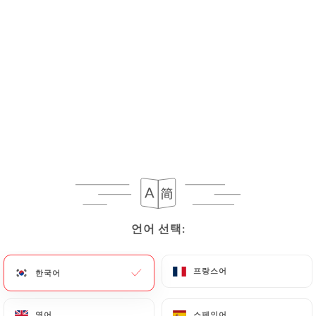
11.00€
인스턴트 래커
구운 오리를 얇게 썰어 소스에 버무려 따뜻한 팬케이
크와 신선한 채소와 함께 제공합니다. 돌돌 말아 나눠
먹으며 천천히 음미하세요.
12.80€
바삭한 새우
바삭한 수제 새우 튀김을 즉석에서 구워 황금빛으로
완성했습니다. 새콤달콤한 요거트 소스와 함께 제공됩
니다.
언어 선택:
언어 선택:
11.00€
프랑스어
프랑스어
한국어
한국어
핫초코
코코넛 카레 소스에 볶은 새우, 달콤함과 매콤함이 어
영어
영어
스페인어
스페인어