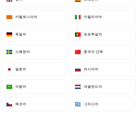
우러진 요리입니다.
11.00€
카탈로니아어
카탈로니아어
이탈리아어
이탈리아어
가지 캔디
독일어
독일어
포르투갈어
포르투갈어
튀긴 가지를 달콤한 소스에 볶은 마늘과 참깨를 곁들
인 요리입니다. 달콤하고 짭짤한 맛이 어우러져 부드
러운 식감을 자랑하며, 한입 베어 물면 완벽한 한입 크
스웨덴어
스웨덴어
중국어 간체
중국어 간체
기의 요리입니다.
11.00€
일본어
일본어
러시아어
러시아어
양배추의 밝기
아랍어
아랍어
네덜란드어
네덜란드어
웍 스타일, 아시안 스타일: 바삭한 양배추, 살살 녹는
면, 그리고 새콤달콤한 마늘 생강 간장 소스. 간단하고,
체코어
체코어
그리스어
그리스어
빠르고, 맛있습니다.
10.80€
골든 두부 진주